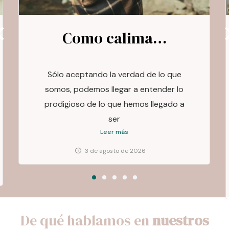
La mamá y el niño –
Enseñando hábitos
espirituales: La
Creatividad
Lo opuesto a la creatividad no es el
mecanicismo sino la conformidad
Leer más
3 de agosto de 2026