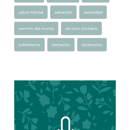
renovación
resurrección
Rey David
salud mental
salvación
serenidad
sermón del monte
servicio cristiano
sufrimiento
tentación
testimonio