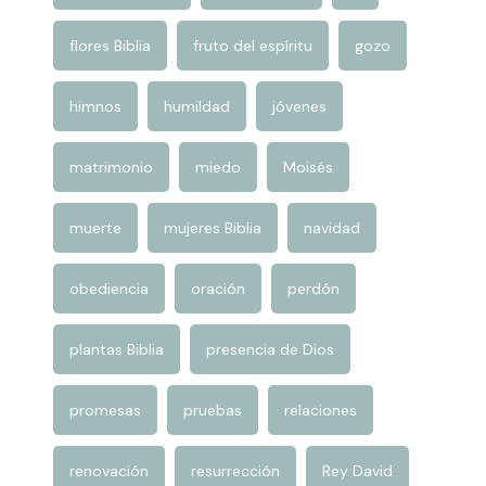
estudio Bíblico
evangelismo
fe
flores Biblia
fruto del espíritu
gozo
himnos
humildad
jóvenes
matrimonio
miedo
Moisés
muerte
mujeres Biblia
navidad
obediencia
oración
perdón
plantas Biblia
presencia de Dios
promesas
pruebas
relaciones