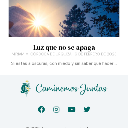
Luz que no se apaga
MIRIAM M. CÓRDOBA DE URQUIZA
6 DE FEBRERO DE 2023
Si estás a oscuras, con miedo y sin saber qué hacer …
F
I
Y
T