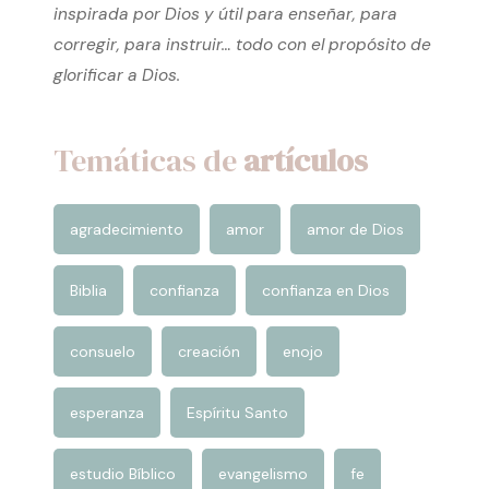
siempre desde un enfoque bíblico, porque
creemos firmemente que toda la Biblia es
inspirada por Dios y útil para enseñar, para
corregir, para instruir… todo con el propósito de
glorificar a Dios.
Temáticas de
artículos
agradecimiento
amor
amor de Dios
Biblia
confianza
confianza en Dios
consuelo
creación
enojo
esperanza
Espíritu Santo