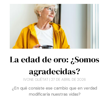
Últimos
artículos
P
P
P
P
P
P
P
á
á
á
á
á
á
á
g
g
g
g
g
g
g
i
i
i
i
i
i
i
n
n
n
n
n
n
n
a
a
a
a
a
a
a
La edad de oro: ¿Somos
agradecidas?
IVONE GUÉTAT
27 DE ABRIL DE 2026
¿En qué consiste ese cambio que en verdad