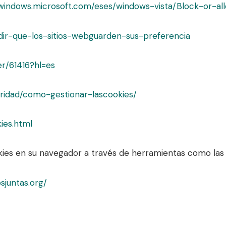
/windows.microsoft.com/eses/windows-vista/Block-or-al
edir-que-los-sitios-webguarden-sus-preferencia
r/61416?hl=es
guridad/como-gestionar-lascookies/
ies.html
es en su navegador a través de herramientas como las s
sjuntas.org/