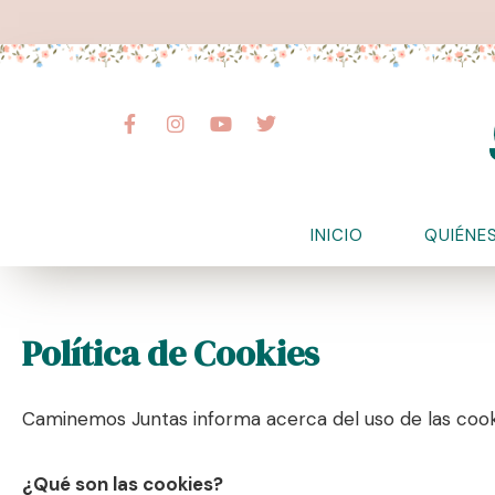
Ir
al
contenido
F
I
Y
T
a
n
o
w
c
s
u
i
e
t
t
t
b
a
u
t
o
g
b
e
o
r
e
r
INICIO
QUIÉNE
k
a
-
m
f
Política de Cookies
Caminemos Juntas informa acerca del uso de las cook
¿Qué son las cookies?