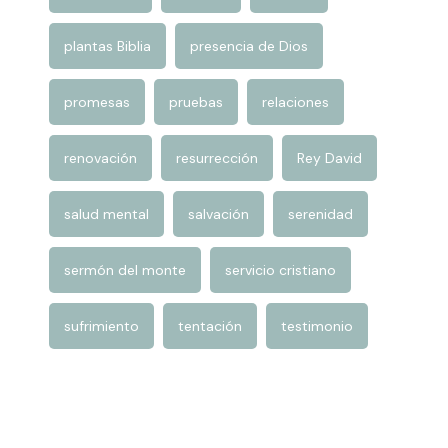
muerte
mujeres Biblia
navidad
obediencia
oración
perdón
plantas Biblia
presencia de Dios
promesas
pruebas
relaciones
renovación
resurrección
Rey David
salud mental
salvación
serenidad
sermón del monte
servicio cristiano
sufrimiento
tentación
testimonio