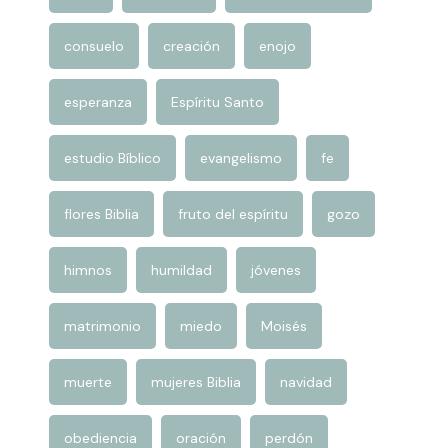
agradecimiento
amor
amor de Dios
Biblia
confianza
confianza en Dios
consuelo
creación
enojo
esperanza
Espíritu Santo
estudio Bíblico
evangelismo
fe
flores Biblia
fruto del espíritu
gozo
himnos
humildad
jóvenes
matrimonio
miedo
Moisés