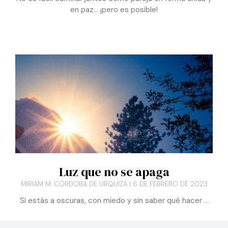
matrimonio: PAZ
G. ELISABETH MORRIS DE BRYANT
5 DE JUNIO DE 2023
No es fácil caminar juntos como pareja en forma unida y
en paz… ¡pero es posible!
Luz que no se apaga
MIRIAM M. CÓRDOBA DE URQUIZA
6 DE FEBRERO DE 2023