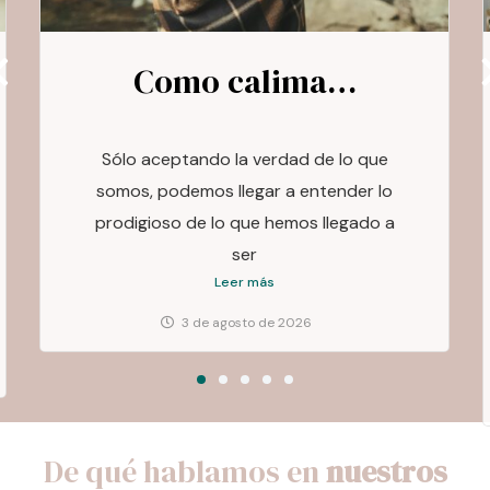
La mamá y el niño –
Enseñando hábitos
espirituales: La
Creatividad
Lo opuesto a la creatividad no es el
mecanicismo sino la conformidad
Leer más
3 de agosto de 2026