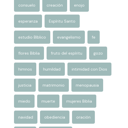
esperanza
Espíritu Santo
estudio Bíblico
evangelismo
fe
flores Biblia
fruto del espíritu
gozo
himnos
humildad
intimidad con Dios
justicia
matrimonio
menopausia
miedo
muerte
mujeres Biblia
navidad
obediencia
oración
perdón
plantas Biblia