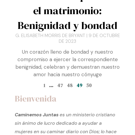
el matrimonio:
Benignidad y bondad
G. ELISABETH MORRIS DE BRYANT
9 DE OCTUBRE
DE 2023
Un corazón lleno de bondad y nuestro
compromiso a ejercer la correspondiente
benignidad, celebran y demuestran nuestro
amor hacia nuestro cónyuge
1
…
47
48
49
50
Bienvenida
Caminemos Juntas
es un ministerio cristiano
sin ánimo de lucro dedicado a ayudar a
mujeres en su caminar diario con Dios; lo hace
a través de artículos de índole espiritual y