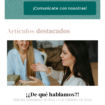
¡Comunícate con nosotras!
Artículos
destacados
¡¿De qué hablamos?!
DÉBORA FERNÁNDEZ DE BYLE
5 DE FEBRERO DE 2024
La fe nos lleva a creer en un Ser superior, inabarcable e