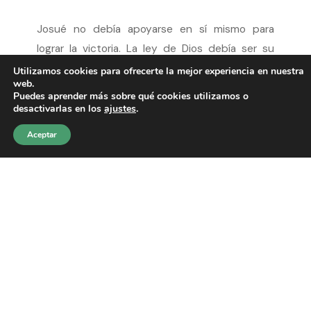
Josué no debía apoyarse en sí mismo para
lograr la victoria. La ley de Dios debía ser su
gobierno. Su fuerza vendría de la plena
Utilizamos cookies para ofrecerte la mejor experiencia en nuestra
web.
confianza y obediencia a la Palabra. Debía cuidar
Puedes aprender más sobre qué cookies utilizamos o
cada día de apropiarse de los pensamientos de
desactivarlas en los
ajustes
.
Dios. Debía hacerlo “de día y de noche”,
Aceptar
constantemente en todo el camino. Toda
indecisión, todo sobresalto, todo temor ante
los enemigos debían ser puestos bajo la
autoridad de lo que el Señor había dicho. ¿No
era Él quien ordenaba la marcha? Entonces era
necesario creerle y obedecer. Es un principio
que debe gobernar el corazón de todo
creyente; si es que deseamos ser exitosas en
todo cuanto emprendamos en esta vida.