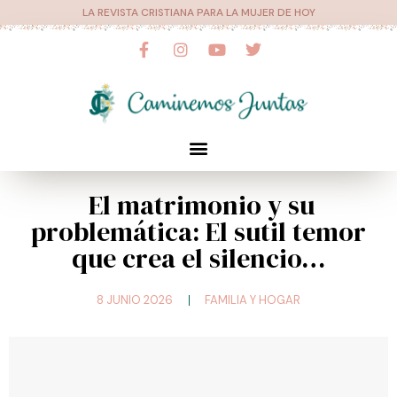
Ir
LA REVISTA CRISTIANA PARA LA MUJER DE HOY
al
F
I
Y
T
a
n
o
w
contenido
c
s
u
i
e
t
t
t
b
a
u
t
o
g
b
e
o
r
e
r
Menú
k
a
-
m
f
El matrimonio y su
problemática: El sutil temor
que crea el silencio…
8 JUNIO 2026
FAMILIA Y HOGAR