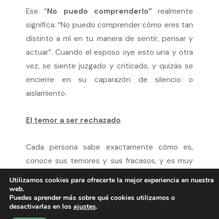
Ese “
No puedo comprenderlo”
realmente
significa: “No puedo comprender cómo eres tan
distinto a mí en tu manera de sentir, pensar y
actuar”. Cuando el esposo oye esto una y otra
vez, se siente juzgado y criticado, y quizás se
encierre en su caparazón de silencio o
aislamiento.
El temor a ser rechazado
Cada persona sabe exactamente cómo es,
conoce sus temores y sus fracasos, y es muy
fácil que piense:
“¿Qué diría mi mujer de mí si
Utilizamos cookies para ofrecerte la mejor experiencia en nuestra
supiera…?”.
La barrera de un posible rechazo
web.
Puedes aprender más sobre qué cookies utilizamos o
no le permite expresar cosas negativas o
desactivarlas en los
ajustes
.
dolorosas de su vida, o un problema difícil en el