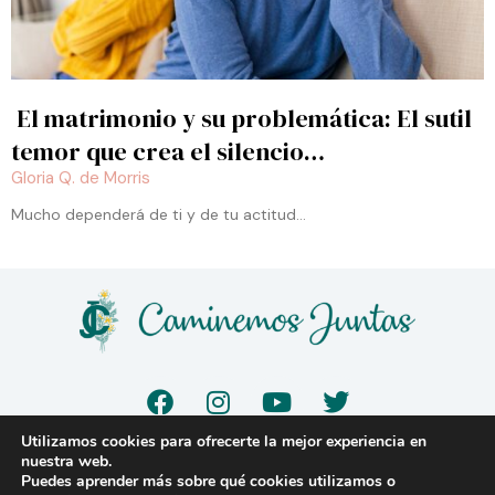
El matrimonio y su problemática: El sutil
temor que crea el silencio…
Gloria Q. de Morris
Mucho dependerá de ti y de tu actitud…
F
I
Y
T
a
n
o
w
c
s
u
i
Utilizamos cookies para ofrecerte la mejor experiencia en
e
t
t
t
nuestra web.
© 2023 |
www.caminemosjuntas.org
Puedes aprender más sobre qué cookies utilizamos o
b
a
u
t