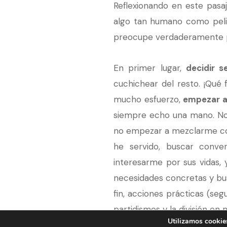
Reflexionando en este pasa
algo tan humano como pelig
preocupe verdaderamente p
En primer lugar,
decidir s
cuchichear del resto. ¡Qué 
mucho esfuerzo,
empezar a
siempre echo una mano. No 
no empezar a mezclarme con 
he servido, buscar conv
interesarme por sus vidas,
necesidades concretas y bus
fin, acciones prácticas (se
partidismos y la división en
Utilizamos cookies