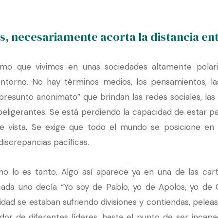
s, necesariamente acorta la distancia ent
rmo que vivimos en unas sociedades altamente polari
ntorno. No hay términos medios, los pensamientos, las
presunto anonimato” que brindan las redes sociales, la
 beligerantes. Se está perdiendo la capacidad de estar 
e vista. Se exige que todo el mundo se posicione en
discrepancias pacíficas.
o lo es tanto. Algo así aparece ya en una de las cart
 cada uno decía “Yo soy de Pablo, yo de Apolos, yo de 
dad se estaban sufriendo divisiones y contiendas, peleas
or de diferentes líderes, hasta el punto de ser incapace