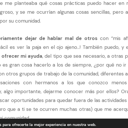
je me planteaba qué cosas prácticas puedo hacer en m
roso, y se me ocurrían algunas cosas sencillas, pero a
or su comunidad.
eriamente dejar de hablar mal de otros
con “mis af
fácil es ver la paja en el ojo ajeno…! También puedo, y
 ofrecer mi ayuda
, del tipo que sea necesario, a otras 
es gran cosa hacerlo a los de siempre, ¿por qué no ir
otros grupos de trabajo de la comunidad, diferentes a 
ersaciones con hermanos a los que conozco menos
 y, algo importante, dejarme conocer más por ellos? Or
car oportunidades para quedar fuera de las actividades
guro que a ti se te ocurren muchas otras) que me acerq
 mi comunidad.
 para ofrecerte la mejor experiencia en nuestra web.