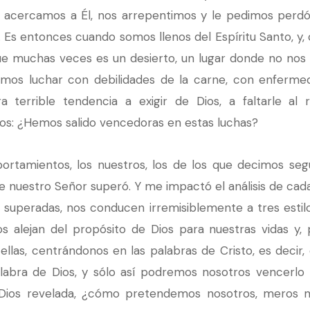
 acercamos a Él, nos arrepentimos y le pedimos perdón,
 Es entonces cuando somos llenos del Espíritu Santo, y, 
muchas veces es un desierto, un lugar donde no nos es 
bemos luchar con debilidades de la carne, con enferm
 terrible tendencia a exigir de Dios, a faltarle a
s: ¿Hemos salido vencedoras en estas luchas?
tamientos, los nuestros, los de los que decimos segu
 nuestro Señor superó. Y me impactó el análisis de cada
 superadas, nos conducen irremisiblemente a tres estil
lejan del propósito de Dios para nuestras vidas y, por
las, centrándonos en las palabras de Cristo, es decir, 
labra de Dios, y sólo así podremos nosotros vencerlo 
e Dios revelada, ¿cómo pretendemos nosotros, meros m