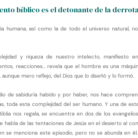
ento bíblico es el detonante de la derro
ía humana, así como la de todo el universo natural, no
jidad y riqueza de nuestro intelecto, manifiesto en
tos, reacciones… revela que el hombre es una máquina 
 aunque mero reflejo, del Dios que lo diseñó y lo formó.
dio de sabiduría habido y por haber, nos hace compren
las, toda esta complejidad del ser humano. Y una de est
Biblia nos regala, se encuentra en dos de los evangelio
ue habla de las tentaciones de Jesús en el desierto al com
n se menciona este episodio, pero no se abunda en él.