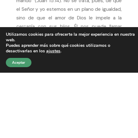
mando” (Juan 15:14). No se trata, pues, de que
el Señor y yo estemos en un plano de igualdad,
sino de que el amor de Dios le impele a la
cercanía con sus hijos. Él nos puede llamar
Utilizamos cookies para ofrecerte la mejor experiencia en nuestra
“amigos”, nosotros lo que tenemos que hacer
web.
es demostrar que lo somos, haciendo lo que Él
Puedes aprender más sobre qué cookies utilizamos o
desactivarlas en los
ajustes
.
pide de nosotros.
Aceptar
Dios no es una figura mítica
Los mitos siempre han existido. Se trata de
fábulas o ficciones alegóricas para explicar algo
inexplicable, o dar seguridad ante lo
impredecible de la existencia. Existían en las
antiguas civilizaciones y existen hoy en día,
aunque ahora les llamamos “super héroes”. Pues