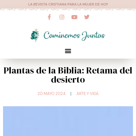
Ir
LA REVISTA CRISTIANA PARA LA MUJER DE HOY
al
F
I
Y
T
a
n
o
w
contenido
c
s
u
i
e
t
t
t
b
a
u
t
o
g
b
e
o
r
e
r
Menú
k
a
-
m
f
Plantas de la Biblia: Retama del
desierto
20 MAYO 2024
ARTE Y VIDA