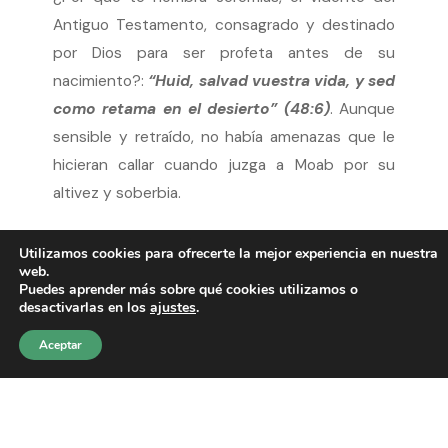
Antiguo Testamento, consagrado y destinado
por Dios para ser profeta antes de su
nacimiento?:
“Huid, salvad vuestra vida, y sed
como retama en el desierto” (48:6)
. Aunque
sensible y retraído, no había amenazas que le
hicieran callar cuando juzga a Moab por su
altivez y soberbia.
Esta es la más extensa de las profecías contra
Utilizamos cookies para ofrecerte la mejor experiencia en nuestra
web.
las naciones gentiles. Aquel Moab, hijo de Lot,
Puedes aprender más sobre qué cookies utilizamos o
formó la nación enemiga de Israel, y su principal
desactivarlas en los
ajustes
.
pecado fue el orgullo y la altanería de su
Aceptar
corazón, tal como relata Isaías, el profeta
mesiánico, en el 16:6. Fueron arrojados
duramente al desierto. Muchos resistieron y
algunos estuvieron presentes en el Día de