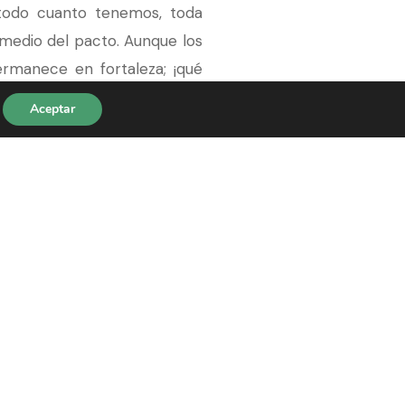
, todo cuanto tenemos, toda
 medio del pacto. Aunque los
ermanece en fortaleza; ¡qué
 la promesa que es para todo
Aceptar
nada en este tiempo o en el
falla, y podemos decir que
habitación en la que puedo
.
lama tu corazón y te impulsa
 de amar. Por lo tanto, ten
temer mal alguno, porque Él
s de la eternidad, tienes la