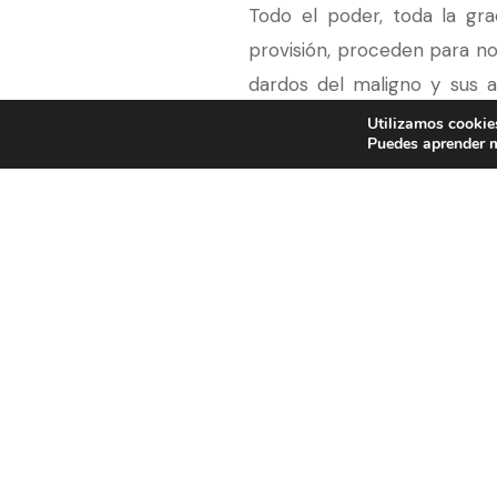
Todo el poder, toda la gra
provisión, proceden para no
dardos del maligno y sus a
maravillosa esperanza! cuán
Utilizamos cookies
Puedes aprender m
creyente:
“No te desamparar
En su misericordia soberan
venidero, nada que sus pro
nuestra esperanza es en É
descansar continuamente, p
Al meditar en todas estas b
a deleitarte en el Señor t
presente que cuando pases 
está contigo; cuando pases 