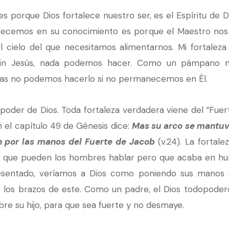
s porque Dios fortalece nuestro ser, es el Espíritu de Di
crecemos en su conocimiento es porque el Maestro no
l cielo del que necesitamos alimentarnos. Mi fortaleza
sin Jesús, nada podemos hacer. Como un pámpano no
tras no podemos hacerlo si no permanecemos en Él.
oder de Dios. Toda fortaleza verdadera viene del “Fuer
n el capítulo 49 de Génesis dice:
Mas su arco se mantuvo
n por las manos del Fuerte de Jacob
(v.24). La fortale
 la que pueden los hombres hablar pero que acaba en hum
esentado, veríamos a Dios como poniendo sus manos 
los brazos de este. Como un padre, el Dios todopoderos
re su hijo, para que sea fuerte y no desmaye.