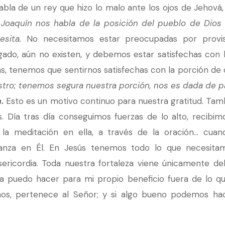
habla de un rey que hizo lo malo ante los ojos de Jehová
.
Joaquín nos habla de la posición del pueblo de Dios 
esita.
No necesitamos estar preocupadas por provisi
ado, aún no existen, y debemos estar satisfechas con l
, tenemos que sentirnos satisfechas con la porción de 
stro; tenemos segura nuestra porción, nos es dada de p
a
.
Esto es un motivo continuo para nuestra gratitud. Tam
 Día tras día conseguimos fuerzas de lo alto, recibim
r la meditación en ella, a través de la oración… cu
anza en Él. En Jesús tenemos todo lo que necesitam
sericordia. Toda nuestra fortaleza viene únicamente del 
 puedo hacer para mi propio beneficio fuera de lo qu
os, pertenece al Señor; y si algo bueno podemos hace