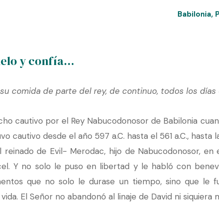
Babilonia
,
cielo y confía…
su comida de parte del rey, de continuo, todos los días
echo cautivo por el Rey Nabucodonosor de Babilonia cua
uvo cautivo desde el año 597 a.C. hasta el 561 a.C., has
el reinado de Evil- Merodac, hijo de Nabucodonosor, en 
el. Y no solo le puso en libertad y le habló con benev
entos que no solo le durase un tiempo, sino que le fu
vida. El Señor no abandonó al linaje de David ni siquiera m