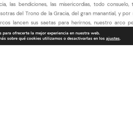
cia, las bendiciones, las misericordias, todo consuelo
sotras del Trono de la Gracia, del gran manantial, y por
rcos lancen sus saetas para herirnos, nuestro arco p
to cuidado y amor. Levanta tus ojos al cielo y confía en
 para ofrecerte la mejor experiencia en nuestra web.
ás sobre qué cookies utilizamos o desactivarlas en los
ajustes
.
é ni te dejaré”
.
a, Dios hace descender la lluvia en su tiempo; no hay 
mesas digan que no vaya a cumplirse. Dios nunca nos 
l. Podemos decir como el salmista:
Él es mi fuerte 
orque nos ha sido refugio de generación en generación
endiciones, ¿no reaviva esto tu amor por Jesús? ¿No inf
u Dios? Porque aquel que te amó y perdonó, no cesará
por el valle de la sombra de la muerte, no tienes que 
por las aguas, no temas; y cuando entres en los misterio