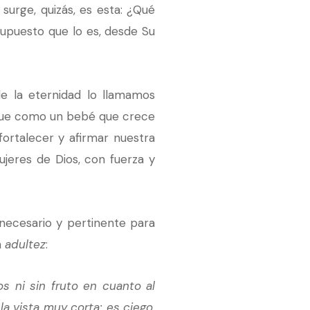
 surge, quizás, es esta: ¿Qué
supuesto que lo es, desde Su
e la eternidad lo llamamos
rque como un bebé que crece
fortalecer y afirmar nuestra
eres de Dios, con fuerza y
necesario y pertinente para
a
adultez
:
s ni sin fruto en cuanto al
 la vista muy corta; es ciego,