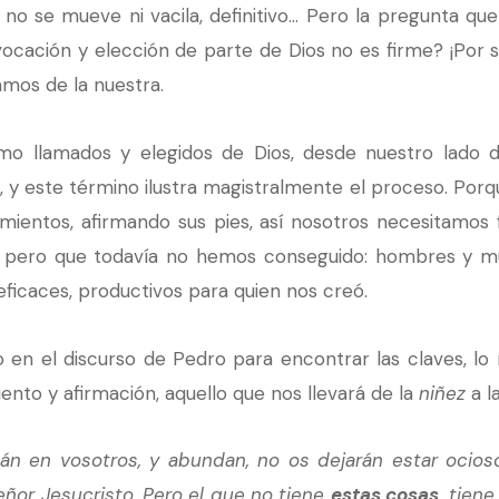
 no se mueve ni vacila, definitivo… Pero la pregunta que
ocación y elección de parte de Dios no es firme? ¡Por 
amos de la nuestra.
mo llamados y elegidos de Dios, desde nuestro lado d
, y este término ilustra magistralmente el proceso. Po
mientos, afirmando sus pies, así nosotros necesitamos 
 pero que todavía no hemos conseguido: hombres y muj
eficaces, productivos para quien nos creó.
en el discurso de Pedro para encontrar las claves, lo 
iento y afirmación, aquello que nos llevará de la
niñez
a l
án en vosotros, y abundan, no os dejarán estar ocioso
ñor Jesucristo. Pero el que no tiene
estas cosas
, tiene