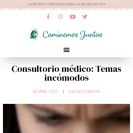
Ir
LA REVISTA CRISTIANA PARA LA MUJER DE HOY
al
F
I
Y
T
a
n
o
w
contenido
c
s
u
i
e
t
t
t
b
a
u
t
o
g
b
e
o
r
e
r
Menú
k
a
-
m
f
Consultorio médico: Temas
incómodos
18 ABRIL 2023
SALUD Y CIENCIA