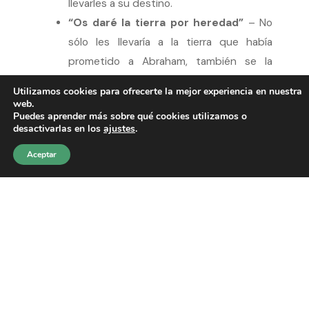
llevarles a su destino.
“Os daré la tierra por heredad”
– No
sólo les llevaría a la tierra que había
prometido a Abraham, también se la
daría. La liberación de Dios incluye la
Utilizamos cookies para ofrecerte la mejor experiencia en nuestra
posesión de una heredad, de la Tierra
web.
Puedes aprender más sobre qué cookies utilizamos o
Prometida.
desactivarlas en los
ajustes
.
En este resumen del mismo Dios no hay muchas
Aceptar
referencias a Sus intervenciones milagrosas.
Sospecho que para Dios lo realmente milagroso
es hacer de un miserable pueblo de esclavos,
una nación libre, con un Dios, un destino y una
tierra en posesión; ese es el
gran milagro
. Una
historia épica donde las haya, ¿verdad?
Pero, ¿qué me dices de tu historia personal