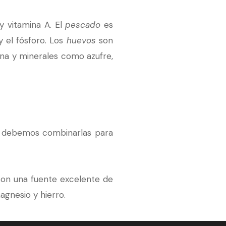
y vitamina A. El
pescado
es
y el fósforo. Los
huevos
son
ina y minerales como azufre,
al debemos combinarlas para
, son una fuente excelente de
magnesio y hierro.
n los cereales; por ejemplo,