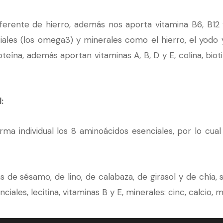
erente de hierro, además nos aporta vitamina B6, B12 
iales (los omega3) y minerales como el hierro, el yodo 
eína, además aportan vitaminas A, B, D y E, colina, biot
:
rma individual los 8 aminoácidos esenciales, por lo cu
las de sésamo, de lino, de calabaza, de girasol y de chía
ciales, lecitina, vitaminas B y E, minerales: cinc, calcio, 
proteínas y féculas. Las legumbres mezclan muy bien co