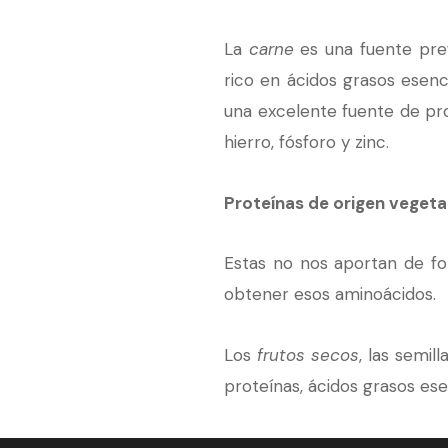
La
carne
es una fuente pref
rico en ácidos grasos esenc
una excelente fuente de prot
hierro, fósforo y zinc.
Proteínas de origen vegetal
Estas no nos aportan de fo
obtener esos aminoácidos.
Los
frutos secos
, las semil
proteínas, ácidos grasos esen
Las
legumbres
son ricas en 