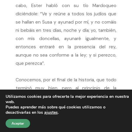
cabo, Ester habló con su tío Mardoqueo
diciéndole: “Ve y reúne a todos los judíos que
se hallan en Susa y ayunad por mí, y no comáis
ni bebáis en tres días, noche y día; yo, también,
con mis doncellas, ayunaré igualmente, y
entonces entraré en la presencia del rey,
aunque no sea conforme a la ley; y si perezco,
que perezca”.
Conocemos, por el final de la historia, que todo
terminó muy bien, pero al principio de la
narrativa Ester no sabía cómo iba a resultar lo
Utilizamos cookies para ofrecerte la mejor experiencia en nuestra
web.
que se proponía hacer; sin embargo, confió en
Puedes aprender más sobre qué cookies utilizamos o
desactivarlas en los
ajustes
.
que su Dios, al que podía clamar, iba a
escucharla… y descansó plenamente en Él.
Aceptar