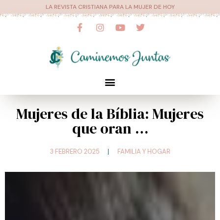
Ir
LA REVISTA CRISTIANA PARA LA MUJER DE HOY
al
F
I
Y
T
a
n
o
w
contenido
c
s
u
i
e
t
t
t
b
a
u
t
o
g
b
e
o
r
e
r
Menú
k
a
-
m
f
Mujeres de la Bíblia: Mujeres
que oran …
3 FEBRERO 2025
FAMILIA Y HOGAR