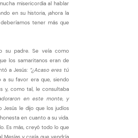
ucha misericordia al hablar
do en su historia, ¡ahora la
 deberíamos tener más que
omo su padre. Se veía como
ue los samaritanos eran de
ntó a Jesús:
“¿Acaso eres tú
o a su favor era que, siendo
s y, como tal, le consultaba
adoraron en este monte, y
 Jesús le dijo que los judíos
 honesta en cuanto a su vida.
o. Es más, creyó todo lo que
al Mesías y creía que vendría