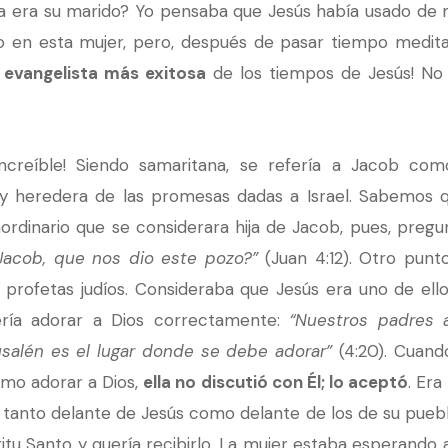
a era su marido? Yo pensaba que Jesús había usado de m
o en esta mujer, pero, después de pasar tiempo meditan
a evangelista más exitosa
de los tiempos de Jesús! No
increíble! Siendo samaritana, se refería a Jacob c
 heredera de las promesas dadas a Israel. Sabemos q
aordinario que se considerara hija de Jacob, pues, pregu
acob, que nos dio este pozo?”
(Juan 4:12). Otro punt
 profetas judíos. Consideraba que Jesús era uno de ello
ería adorar a Dios correctamente:
“Nuestros padres 
salén es el lugar donde se debe adorar”
(4:20). Cuando
ómo adorar a Dios,
ella no discutió con Él; lo aceptó
. Era
, tanto delante de Jesús como delante de los de su puebl
itu Santo y quería recibirlo. La mujer estaba esperando 