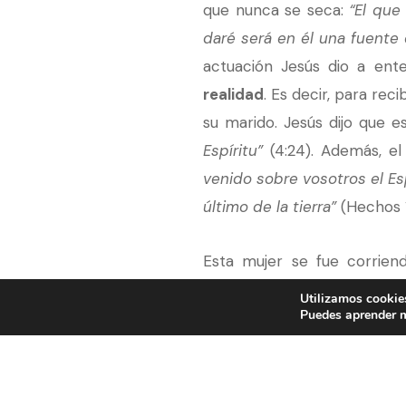
que nunca se seca:
“El que
daré será en él una fuente 
actuación Jesús dio a en
realidad
. Es decir, para re
su marido. Jesús dijo que e
Espíritu”
(4:24). Además, el
venido sobre vosotros el Esp
último de la tierra”
(Hechos 1
Esta mujer se fue corrien
Notemos el método de evange
Utilizamos cookies
Puedes aprender m
solícita. Dio su testimonio
cuanto he hecho. ¿No será é
tenían que hacer o lo que ten
mismos si era el Mesías. Les