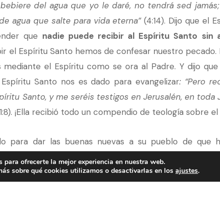
 bebiere del agua que yo le daré, no tendrá sed jamás;
de agua que salte para vida eterna”
(4:14). Dijo que el E
tender que
nadie puede recibir al Espíritu Santo sin
cibir el Espíritu Santo hemos de confesar nuestro pecado.
s mediante el Espíritu como se ora al Padre. Y dijo que 
 Espíritu Santo nos es dado para evangelizar
: “Pero r
íritu Santo, y me seréis testigos en Jerusalén, en toda 
:8). ¡Ella recibió todo un compendio de teología sobre el
do para dar las buenas nuevas a su pueblo de que h
lización de esta mujer: Antes que nada, ella fue enviad
 para ofrecerte la mejor experiencia en nuestra web.
ás sobre qué cookies utilizamos o desactivarlas en los
ajustes
.
 y explicó su encuentro con Jesús:
“Venid, ved a un ho
ste el Cristo?”
(Juan 4:29). No predicó un sermón. No l
ían que creer (¡esto no gusta!), sino que les invitó a ven
 dio libertad para tomar una decisión por ellos mismos.