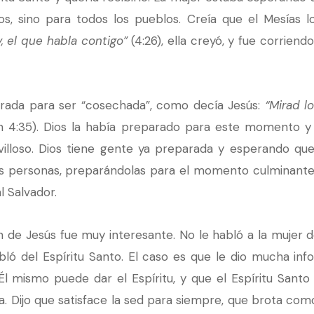
s, sino para todos los pueblos. Creía que el Mesías lo
y, el que habla contigo”
(4:26), ella creyó, y fue corriend
rada para ser “cosechada”, como decía Jesús:
“Mirad l
 4:35). Dios la había preparado para este momento y 
villoso. Dios tiene gente ya preparada y esperando que
as personas, preparándolas para el momento culminante 
l Salvador.
 de Jesús fue muy interesante. No le habló a la mujer de
abló del Espíritu Santo. El caso es que le dio mucha inf
l mismo puede dar el Espíritu, y que el Espíritu Santo 
va. Dijo que satisface la sed para siempre, que brota co