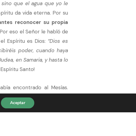
 sino que el agua que yo le
spíritu da vida eterna. Por su
 antes reconocer su propia
 Por eso el Señor le habló de
el Espíritu es Dios:
“Dios es
ecibiréis poder, cuando haya
Judea, en Samaria, y hasta lo
 Espíritu Santo!
abía encontrado al Mesías.
a por Jesús, y obedeció. Era
Aceptar
mbre que me ha dicho todo
es dijo a los hombres lo que
ir a Jesús y averiguar por sí