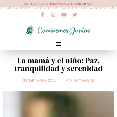
Ir
LA REVISTA CRISTIANA PARA LA MUJER DE HOY
al
F
I
Y
T
a
n
o
w
contenido
c
s
u
i
e
t
t
t
b
a
u
t
o
g
b
e
o
r
e
r
Menú
k
a
-
m
f
La mamá y el niño: Paz,
tranquilidad y serenidad
29 SEPTIEMBRE 2025
FAMILIA Y HOGAR