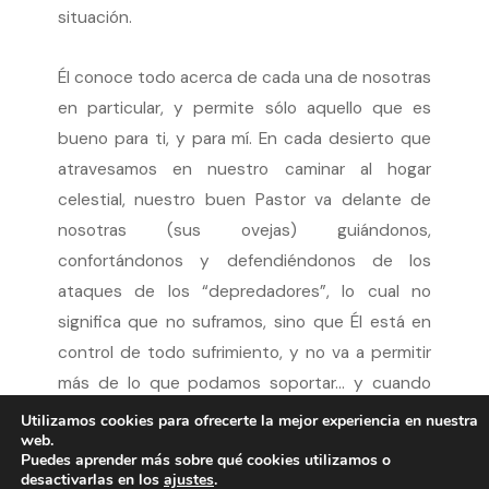
situación.
Él conoce todo acerca de cada una de nosotras
en particular, y permite sólo aquello que es
bueno para ti, y para mí. En cada desierto que
atravesamos en nuestro caminar al hogar
celestial, nuestro buen Pastor va delante de
nosotras (sus ovejas) guiándonos,
confortándonos y defendiéndonos de los
ataques de los “depredadores”, lo cual no
significa que no suframos, sino que Él está en
control de todo sufrimiento, y no va a permitir
más de lo que podamos soportar… y cuando
hayamos llegado a pastos verdes y fuentes de
Utilizamos cookies para ofrecerte la mejor experiencia en nuestra
web.
agua fresca, reconoceremos que ha sido bueno
Puedes aprender más sobre qué cookies utilizamos o
para nosotras el haber sido afligidas, porque
desactivarlas en los
ajustes
.