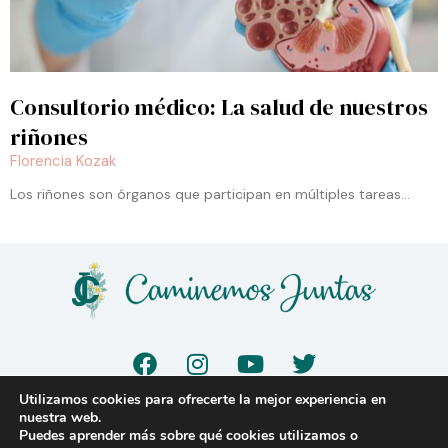
Consultorio médico: La salud de nuestros
riñones
Florencia Kozak
Los riñones son órganos que participan en múltiples tareas…
F
I
Y
T
a
n
o
w
c
s
u
i
Utilizamos cookies para ofrecerte la mejor experiencia en
e
t
t
t
nuestra web.
© 2023 |
www.caminemosjuntas.org
Puedes aprender más sobre qué cookies utilizamos o
b
a
u
t