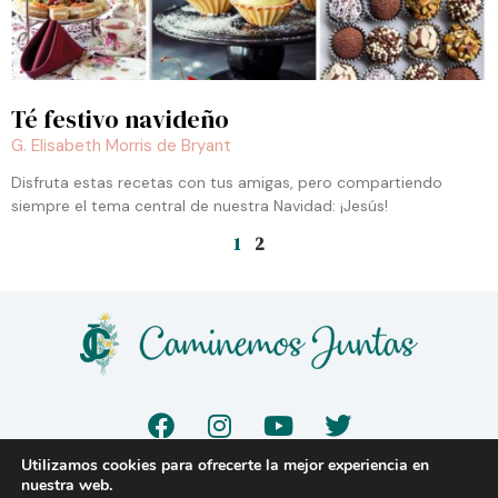
Té festivo navideño
G. Elisabeth Morris de Bryant
Disfruta estas recetas con tus amigas, pero compartiendo
siempre el tema central de nuestra Navidad: ¡Jesús!
1
2
F
I
Y
T
a
n
o
w
c
s
u
i
Utilizamos cookies para ofrecerte la mejor experiencia en
e
t
t
t
nuestra web.