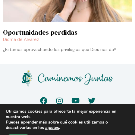
Oportunidades perdidas
Dioma de Álvarez
¿Estamos aprovechando los privilegios que Dios nos da?
F
I
Y
T
a
n
o
w
c
s
u
i
Utilizamos cookies para ofrecerte la mejor experiencia en
e
t
t
t
nuestra web.
© 2023 |
www.caminemosjuntas.org
Puedes aprender más sobre qué cookies utilizamos o
b
a
u
t
desactivarlas en los
ajustes
.
o
g
b
e
Aviso legal
|
Política de Privacidad
|
Política de Cookies