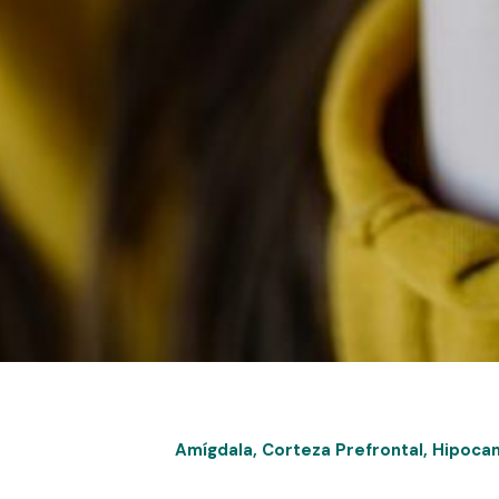
Amígdala
,
Corteza Prefrontal
,
Hipoca