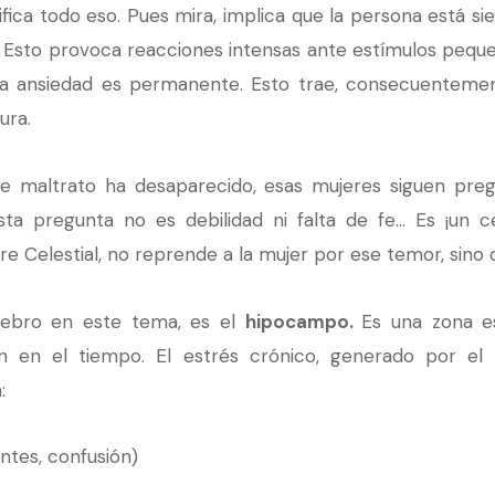
ifica todo eso. Pues mira, implica que la persona está s
. Esto provoca reacciones intensas ante estímulos pequ
, la ansiedad es permanente. Esto trae, consecuentement
ura.
de maltrato ha desaparecido, esas mujeres siguen pre
sta pregunta no es debilidad ni falta de fe… Es ¡un 
Padre Celestial, no reprende a la mujer por ese temor, sin
rebro en este tema, es el
hipocampo.
Es una zona es
ón en el tiempo. El estrés crónico, generado por el 
:
ntes, confusión)