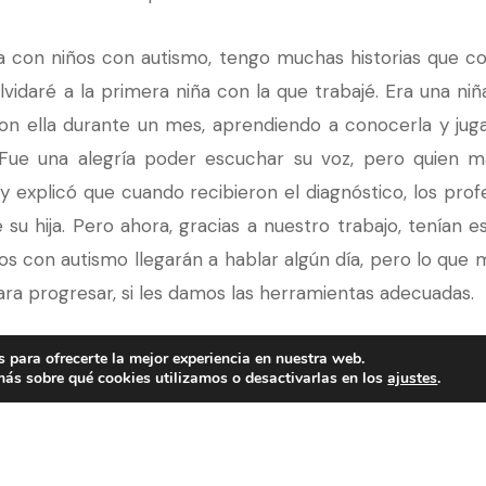
 con niños con autismo, tengo muchas historias que com
lvidaré a la primera niña con la que trabajé. Era una ni
n ella durante un mes, aprendiendo a conocerla y jugan
 Fue una alegría poder escuchar su voz, pero quien m
 explicó que cuando recibieron el diagnóstico, los prof
su hija. Pero ahora, gracias a nuestro trabajo, tenían e
os con autismo llegarán a hablar algún día, pero lo que 
ara progresar, si les damos las herramientas adecuadas.
tiene autismo puede ser difícil al principio, pero si po
 para ofrecerte la mejor experiencia en nuestra web.
ás sobre qué cookies utilizamos o desactivarlas en los
ajustes
.
ro en el tiempo que pasamos con ellos. Al ver el m
as y aprender a valorar la diversidad humana.