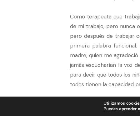
Como terapeuta que trabaja
de mi trabajo, pero nunca o
pero después de trabajar co
primera palabra funcional.
madre, quien me agradeció y
jamás escucharían la voz de 
para decir que todos los niñ
todos tienen la capacidad p
Interactuar con alguien que 
Utilizamos cookies
Puedes aprender m
podemos descubrir un teso
podemos crecer como person