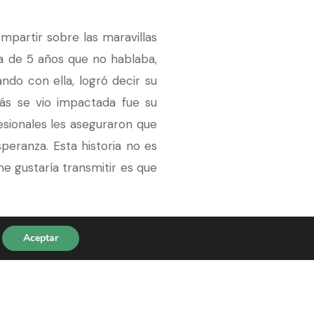
partir sobre las maravillas
ña de 5 años que no hablaba,
do con ella, logró decir su
ás se vio impactada fue su
esionales les aseguraron que
speranza. Esta historia no es
me gustaría transmitir es que
nemos esfuerzo y dedicación,
Aceptar
undo a través de sus ojos,