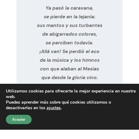
Ya pasó la caravana,

se pierde en la lejanía;

sus mantos y sus turbantes

de abigarrados colores,

se perciben todavía.

¡Allá van! Se perdió el eco

de la música y los himnos

con que alaban al Mesías

que desde la gloria vino.

Utilizamos cookies para ofrecerte la mejor experiencia en nuestra
¿Qué veo allá en lontananza?

web.
Puedes aprender más sobre qué cookies utilizamos o
Es un venerable anciano;

desactivarlas en los
ajustes
.
su luenga barba y cabellos

Aceptar
son como la nieve, blancos.

Camina lento... muy lento,

en un báculo apoyado,
