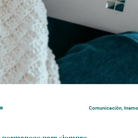
za
Comunicación
,
Inamo
r permanece para siempre