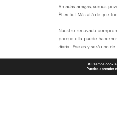
Amadas amigas, somos privil
Él es fiel. Más allá de que
Nuestro renovado compromiso
porque ella puede hacernos
diaria. Ese es y será uno de 
En el año 2020, cuando éram
Utilizamos cookies
Puedes aprender m
pasar de la presencialidad a 
Al principio parecía que no
a esta nueva modalidad. Y 
otra forma, pero seguiremos