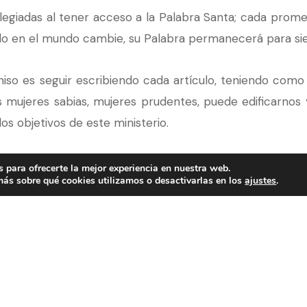
egiadas al tener acceso a la Palabra Santa; cada prome
 todo en el mundo cambie, su Palabra permanecerá para s
 es seguir escribiendo cada artículo, teniendo como bas
 mujeres sabias, mujeres prudentes, puede edificarnos 
los objetivos de este ministerio.
os alcanzadas a nivel mundial por el COVID19, muchas c
 para ofrecerte la mejor experiencia en nuestra web.
ás sobre qué cookies utilizamos o desactivarlas en los
ajustes
.
la virtualidad en muchas áreas: la educación, el trabajo, l
 lo lograríamos, costó adaptarnos, pero fue cuestión d
pienso que algo similar pasará con nosotras, amigas le
 siendo un equipo, donde tú eres parte esencial.