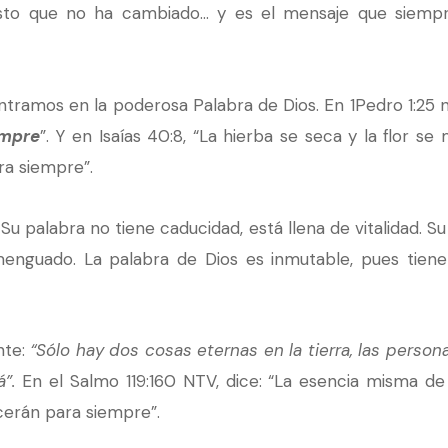
esto que no ha cambiado… y es el mensaje que siemp
tramos en la poderosa Palabra de Dios. En 1Pedro 1:25 no
empre
”. Y en Isaías 40:8, “La hierba se seca y la flor se
a siempre”.
 palabra no tiene caducidad, está llena de vitalidad. Su p
enguado. La palabra de Dios es inmutable, pues tiene el
nte:
“Sólo hay dos cosas eternas en la tierra, las person
”.
En el Salmo 119:160 NTV, dice: “La esencia misma de 
erán para siempre”.