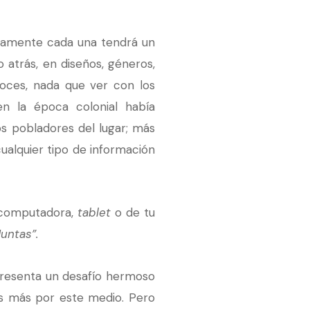
uramente cada una tendrá un
atrás, en diseños, géneros,
loces, nada que ver con los
en la época colonial había
os pobladores del lugar; más
ualquier tipo de información
e computadora,
tablet
o de tu
untas”.
 presenta un desafío hermoso
as más por este medio. Pero