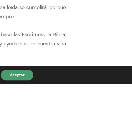
sa leída se cumplirá, porque
iempre.
e las Escrituras, la Biblia;
y ayudarnos en nuestra vida
osas cambiaron, entre ellas
Aceptar
a salud, las compras, etc.
e tiempo y de acostumbrarnos
ctoras. Nos vincularemos de