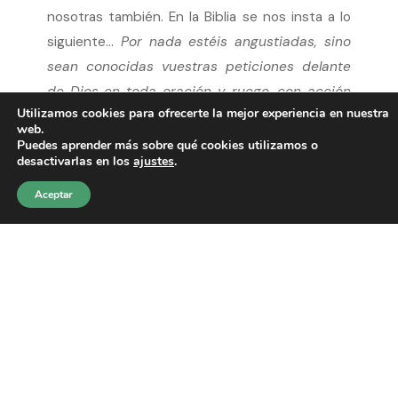
nosotras también. En la Biblia se nos insta a lo
siguiente…
Por nada estéis angustiadas, sino
sean conocidas vuestras peticiones delante
de Dios en toda oración y ruego, con acción
Utilizamos cookies para ofrecerte la mejor experiencia en nuestra
de gracias. Y la paz de Dios, que sobrepasa
web.
todo entendimiento, guardará vuestros
Puedes aprender más sobre qué cookies utilizamos o
desactivarlas en los
ajustes
.
corazones y vuestros pensamientos en Cristo
Jesús
(
Filipenses 4:6-7
).
Aceptar
No sé, mi querida amiga o hermana que estás
leyendo este artículo, cuál es tu situación, tu
angustia, tu dolor o preocupación, pero sí sé
que, así como el Señor prometió su presencia
cuando el pueblo de Israel estaba acampado
junto al Mar Rojo, así promete estar contigo.
Ellos vieron que faraón y su ejército se