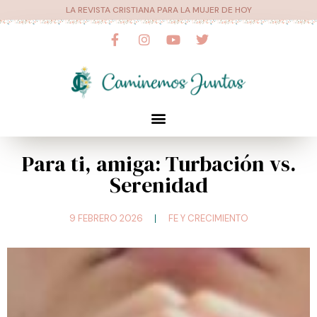
Ir
LA REVISTA CRISTIANA PARA LA MUJER DE HOY
al
F
I
Y
T
a
n
o
w
contenido
c
s
u
i
e
t
t
t
b
a
u
t
o
g
b
e
o
r
e
r
Menú
k
a
-
m
f
Para ti, amiga: Turbación vs.
Serenidad
9 FEBRERO 2026
FE Y CRECIMIENTO