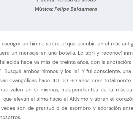
Música: 
Felipe Baldamara 
ra escoger un himno sobre el que escribir, en el más ant
uera un mensaje en una botella. Lo abrí y reconocí inm
allecida hace ya más de treinta años, con la anotación: 
”. Busqué ambos himnos y los leí. Y fui consciente, un
sias evangélicas hace 40, 50, 60 años eran totalmente d
tras valen en sí mismas, independientes de la músi
 que elevan el alma hacia el Altísimo y abren el corazón
 veces son de gratitud o de asombro y adoración ante
nosotros.