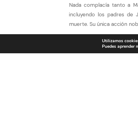
Nada complacía tanto a Ma
incluyendo los padres de 
muerte. Su única acción nob
Utilizamos cookies
María pudo frenar varias re
Puedes aprender m
fueran sus rivales. Elizabeth
Mandó a su propio confesor 
una serie de debates, junto
Londres siete meses sin sus l
La elección de Jane era clara:
Fueron discusiones fatigos
contra ellos.