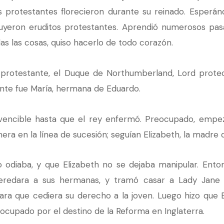
s protestantes florecieron durante su reinado. Esperán
uyeron eruditos protestantes. Aprendió numerosos pasaj
as las cosas, quiso hacerlo de todo corazón.
 protestante, el Duque de Northumberland, Lord protec
nte fue María, hermana de Eduardo.
encible hasta que el rey enfermó. Preocupado, empezó
imera en la línea de sucesión; seguían Elizabeth, la madre
o odiaba, y que Elizabeth no se dejaba manipular. Ento
eredara a sus hermanas, y tramó casar a Lady Jane co
ra que cediera su derecho a la joven. Luego hizo que
eocupado por el destino de la Reforma en Inglaterra.