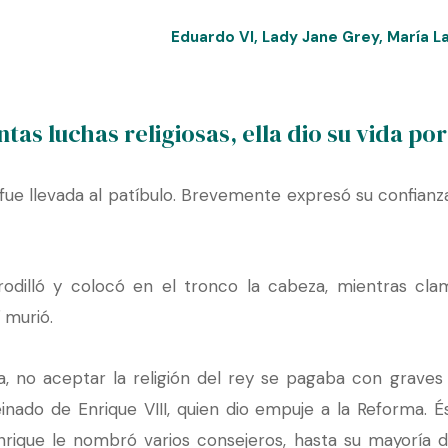
Eduardo VI
,
Lady Jane Grey
,
María L
tas luchas religiosas, ella dio su vida po
fue llevada al patíbulo. Brevemente expresó su confianza
rodilló y colocó en el tronco la cabeza, mientras cl
 murió.
rra, no aceptar la religión del rey se pagaba con grave
inado de Enrique VIII, quien dio empuje a la Reforma. És
Enrique le nombró varios consejeros, hasta su mayoría 