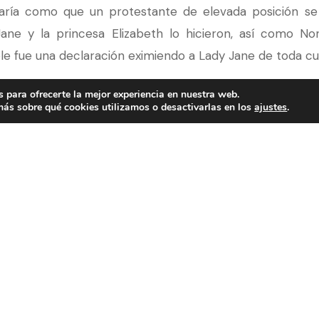
ría como que un protestante de elevada posición se 
Jane y la princesa Elizabeth lo hicieron, así como N
le fue una declaración eximiendo a Lady Jane de toda cu
 para ofrecerte la mejor experiencia en nuestra web.
voluciones, pero se dio cuenta de que nunca estaría segu
ás sobre qué cookies utilizamos o desactivarlas en los
ajustes
.
 había negado su fe; Jane, no.
a hablar con ella. Si se retractaba, la perdonaría. El g
 con otros teólogos, sin pensar que una niña de 16 año
ibros, pudiera ser su contrincante. ¡Vería la lógica de su
 convertirse y vivir, y quizá reinar un día; o morir.
as, pero las porciones de las Escrituras, memorizadas