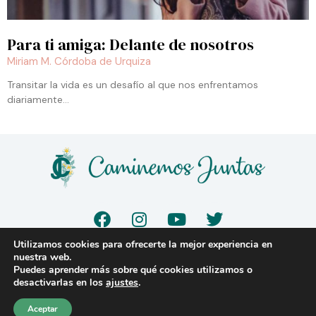
Para ti amiga: Delante de nosotros
Miriam M. Córdoba de Urquiza
Transitar la vida es un desafío al que nos enfrentamos
diariamente…
F
I
Y
T
a
n
o
w
c
s
u
i
Utilizamos cookies para ofrecerte la mejor experiencia en
e
t
t
t
nuestra web.
© 2023 |
www.caminemosjuntas.org
Puedes aprender más sobre qué cookies utilizamos o
b
a
u
t
desactivarlas en los
ajustes
.
o
g
b
e
Aviso legal
|
Política de Privacidad
|
Política de Cookies
o
r
e
r
Aceptar