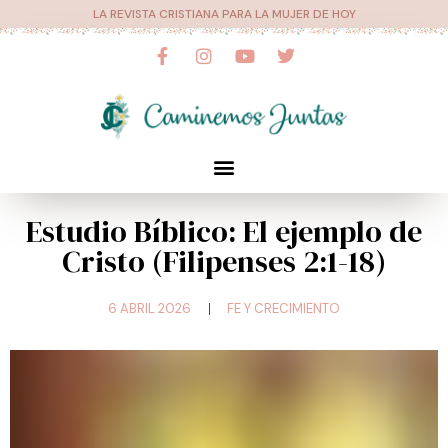
Ir
LA REVISTA CRISTIANA PARA LA MUJER DE HOY
al
F
I
Y
T
a
n
o
w
contenido
c
s
u
i
e
t
t
t
b
a
u
t
o
g
b
e
o
r
e
r
Menú
k
a
-
m
f
Estudio Bíblico: El ejemplo de
Cristo (Filipenses 2:1-18)
6 ABRIL 2026
FE Y CRECIMIENTO