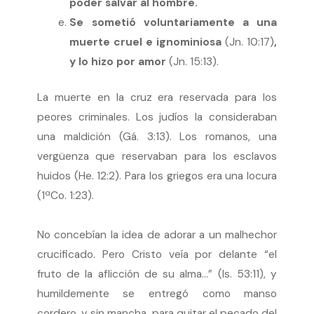
poder salvar al hombre.
Se sometió voluntariamente a una
muerte cruel e ignominiosa
(Jn. 10:17)
,
y lo hizo por amor
(Jn. 15:13).
La muerte en la cruz era reservada para los
peores criminales. Los judíos la consideraban
una maldición (Gá. 3:13). Los romanos, una
vergüenza que reservaban para los esclavos
huidos (He. 12:2). Para los griegos era una locura
(1ªCo. 1:23).
No concebían la idea de adorar a un malhechor
crucificado. Pero Cristo veía por delante “el
fruto de la aflicción de su alma…” (Is. 53:11), y
humildemente se entregó como manso
cordero, y sin mancha, para quitar el pecado del