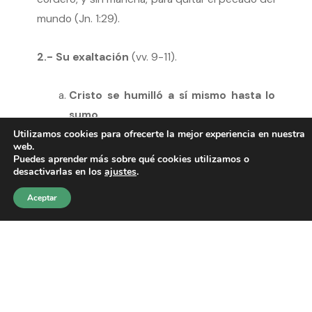
mundo (Jn. 1:29).
2.- Su exaltación
(vv. 9-11).
Cristo se humilló a sí mismo hasta lo
sumo.
Dios le exaltó por encima de todo lo
Utilizamos cookies para ofrecerte la mejor experiencia en nuestra
web.
creado.
Puedes aprender más sobre qué cookies utilizamos o
desactivarlas en los
ajustes
.
Cristo, al nacer recibió un nombre:
“Jesucristo,
Aceptar
Jesús el Salvador, Cristo, el
Ungido”,
que le
identifica con su labor en la tierra, y que
ostentará, por toda la eternidad, con el título
de Señor, en señal de su autoridad sobre todo
lo que respira, ya sea en el cielo, en la tierra, o
debajo de la tierra.