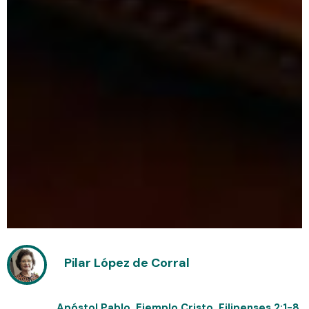
Pilar López de Corral
Apóstol Pablo
,
Ejemplo Cristo
,
Filipenses 2:1-8
,